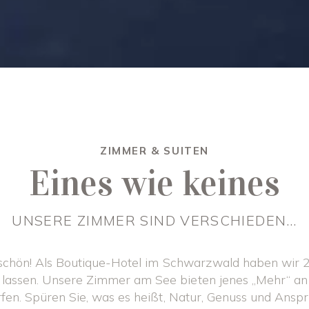
ZIMMER & SUITEN
Eines wie keines
UNSERE ZIMMER SIND VERSCHIEDEN…
h schön! Als Boutique-Hotel im Schwarzwald haben wir
lassen. Unsere Zimmer am See bieten jenes „Mehr“ an St
rfen. Spüren Sie, was es heißt, Natur, Genuss und Ans