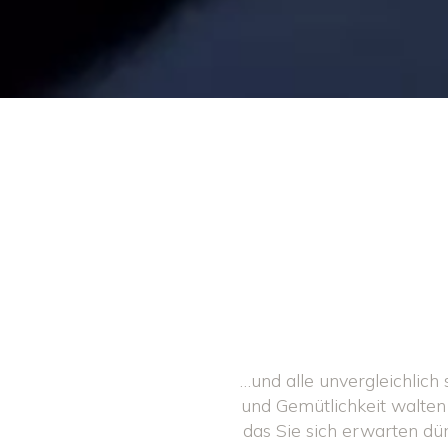
…und alle unvergleichlic
und Gemütlichkeit walten 
das Sie sich erwarten dü