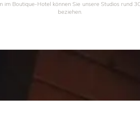
n im Boutique-Hotel können Sie unsere Studios rund 30
beziehen.