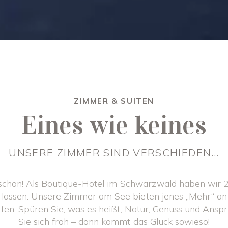
ZIMMER & SUITEN
Eines wie keines
UNSERE ZIMMER SIND VERSCHIEDEN…
h schön! Als Boutique-Hotel im Schwarzwald haben wir
lassen. Unsere Zimmer am See bieten jenes „Mehr“ an St
rfen. Spüren Sie, was es heißt, Natur, Genuss und Ans
Sie sich froh – dann kommt das Glück sowieso!