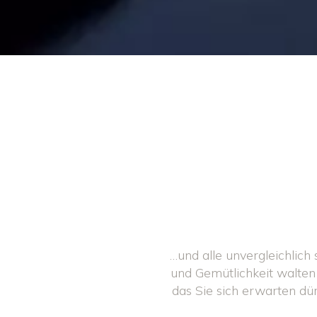
…und alle unvergleichlic
und Gemütlichkeit walten 
das Sie sich erwarten dü