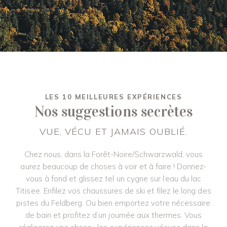
LES 10 MEILLEURES EXPÉRIENCES
Nos suggestions secrètes
VUE, VÉCU ET JAMAIS OUBLIÉ.
Chez nous, dans la Forêt-Noire/Schwarzwald, vous
aurez beaucoup de choses à voir et à faire ! Donnez-
vous à fond et glissez tel un cygne sur l’eau du lac
Titisee. Enfilez vos chaussures de ski et filez le long des
pistes du Feldberg. Ou bien emportez votre nécessaire
de bain et profitez d’un journée aux thermes. Vous